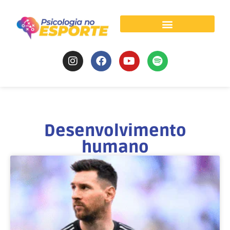
Psicologia do Esporte
Desenvolvimento
humano