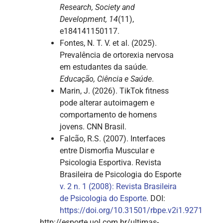
Research, Society and
Development, 14
(11),
e184141150117.
Fontes, N. T. V. et al. (2025).
Prevalência de ortorexia nervosa
em estudantes da saúde.
Educação, Ciência e Saúde
.
Marin, J. (2026). TikTok fitness
pode alterar autoimagem e
comportamento de homens
jovens. CNN Brasil.
Falcão, R.S. (2007). Interfaces
entre Dismorfia Muscular e
Psicologia Esportiva. Revista
Brasileira de Psicologia do Esporte
v. 2 n. 1 (2008): Revista Brasileira
de Psicologia do Esporte
. DOI:
https://doi.org/10.31501/rbpe.v2i1.9271
http://esporte.uol.com.br/ultimas-