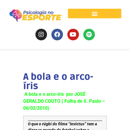
Psicologia do Esporte
A bola e o arco-
íris
A bola e o arco-íris por JOSÉ
GERALDO COUTO ( Folha de S. Paulo –
06/02/2010)
O que o rúgbi do filme “Invictus” tem a