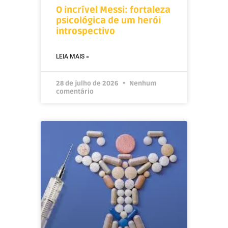
O incrível Messi: fortaleza
psicológica de um herói
introspectivo
LEIA MAIS »
28 de julho de 2026
Nenhum
comentário