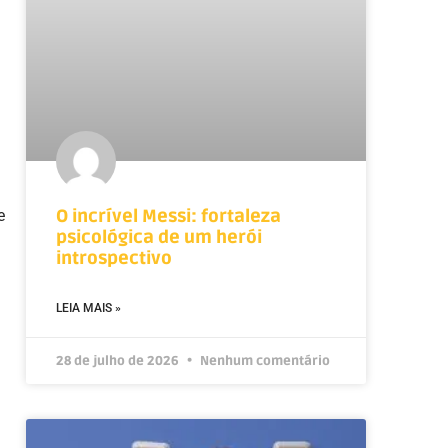
e
O incrível Messi: fortaleza
psicológica de um herói
introspectivo
LEIA MAIS »
28 de julho de 2026
Nenhum comentário