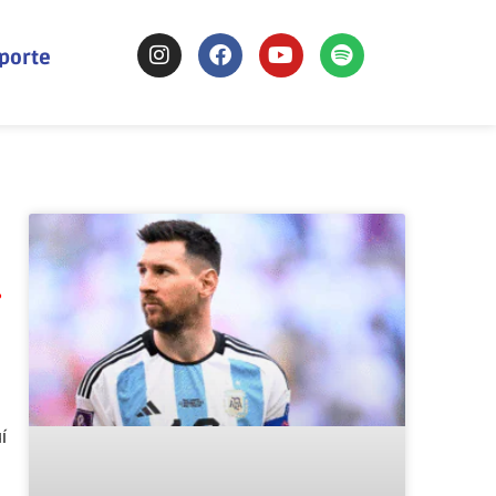
sporte
.
í