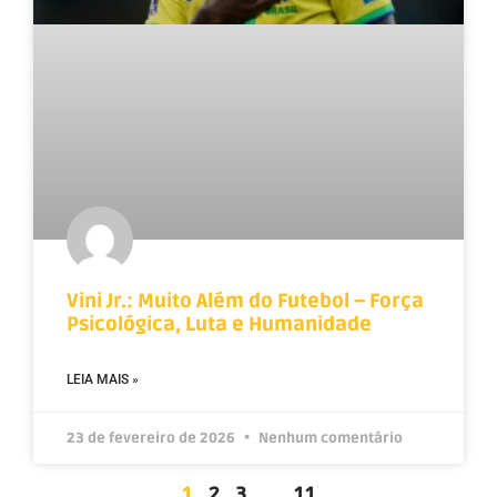
Vini Jr.: Muito Além do Futebol – Força
Psicológica, Luta e Humanidade
LEIA MAIS »
23 de fevereiro de 2026
Nenhum comentário
1
2
3
…
11