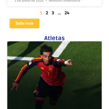
1 de junho de 2026
Nenhum comentário
1
2
3
…
24
Saiba mais
Atletas