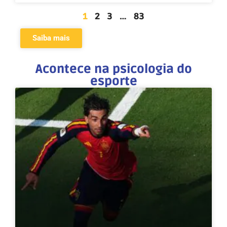
1
2
3
…
83
Saiba mais
Acontece na psicologia do
esporte