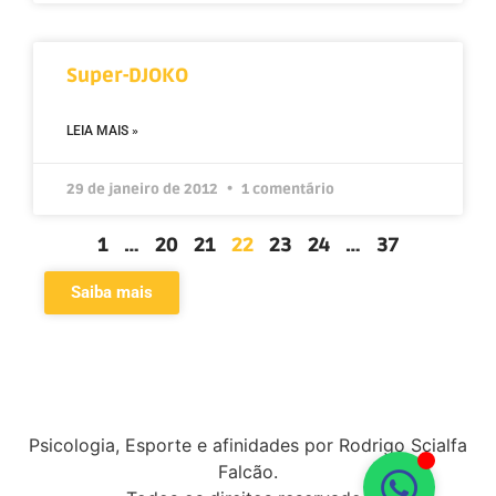
Super-DJOKO
LEIA MAIS »
29 de janeiro de 2012
1 comentário
1
…
20
21
22
23
24
…
37
Saiba mais
Psicologia, Esporte e afinidades por Rodrigo Scialfa
Falcão.