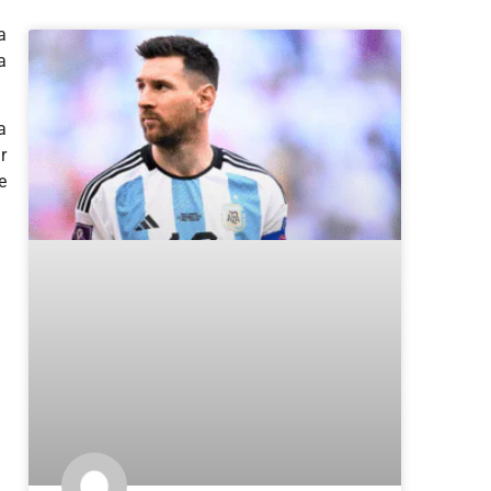
a
a
a
r
e