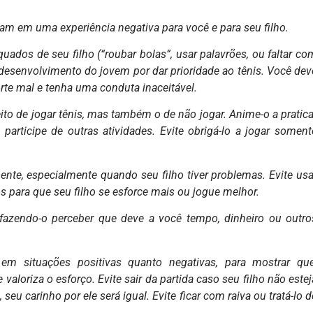
am em uma experiência negativa para você e para seu filho.
ados de seu filho (“roubar bolas”, usar palavrões, ou faltar co
desenvolvimento do jovem por dar prioridade ao tênis. Você dev
orte mal e tenha uma conduta inaceitável.
to de jogar tênis, mas também o de não jogar. Anime-o a pratica
articipe de outras atividades. Evite obrigá-lo a jogar soment
ente, especialmente quando seu filho tiver problemas. Evite usa
os para que seu filho se esforce mais ou jogue melhor.
azendo-o perceber que deve a você tempo, dinheiro ou outro
em situações positivas quanto negativas, para mostrar que
aloriza o esforço. Evite sair da partida caso seu filho não estej
eu carinho por ele será igual. Evite ficar com raiva ou tratá-lo d