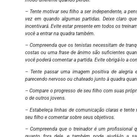
– Tente motivar seu filho a ser independente, a pen
vez em quando algumas partidas. Deixe claro que 
incentivará. Evite estar presente em todos os trei
você a entrar na quadra também.
– Compreenda que os tenistas necessitam de tranq
costas ou uma frase de ânimo são suficientes quan
você poderá comentar a partida. Evite obrigá-lo a c
– Tente passar uma imagem positiva de alegria e
parecendo nervoso ou chateado junto à quadra quand
– Compare o progresso de seu filho com suas própri
o de outros jovens.
– Estabeleça linhas de comunicação claras e tente 
seu filho e comentar sobre seus objetivos.
– Compreenda que o treinador é um profissional qu
quanto fora dele, e também pode ajudá-lo a sa