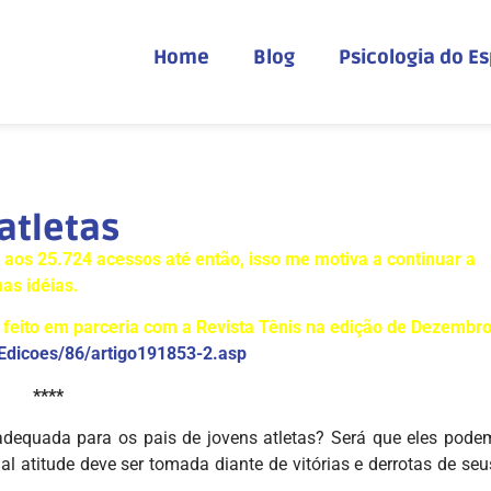
Home
Blog
Psicologia do E
atletas
os 25.724 acessos até então, isso me motiva a continuar a
has idéias.
feito em parceria com a Revista Tênis na edição de Dezembr
r/Edicoes/86/artigo191853-2.asp
****
adequada para os pais de jovens atletas? Será que eles pode
 atitude deve ser tomada diante de vitórias e derrotas de seu