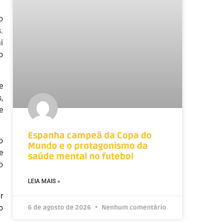
o
.
i
o
e
,
e
Espanha campeã da Copa do
o
Mundo e o protagonismo da
e
saúde mental no futebol
o
LEIA MAIS »
r
o
6 de agosto de 2026
Nenhum comentário