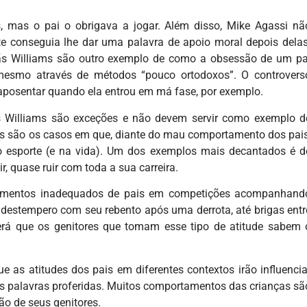
s, mas o pai o obrigava a jogar. Além disso, Mike Agassi nã
te conseguia lhe dar uma palavra de apoio moral depois delas
mãs Williams são outro exemplo de como a obsessão de um pa
 mesmo através de métodos “pouco ortodoxos”. O controvers
 aposentar quando ela entrou em má fase, por exemplo.
ãs Williams são exceções e não devem servir como exemplo d
s são os casos em que, diante do mau comportamento dos pais
o esporte (e na vida). Um dos exemplos mais decantados é d
, quase ruir com toda a sua carreira.
tamentos inadequados de pais em competições acompanhand
m destempero com seu rebento após uma derrota, até brigas entr
Será que os genitores que tomam esse tipo de atitude sabem 
 as atitudes dos pais em diferentes contextos irão influencia
s palavras proferidas. Muitos comportamentos das crianças sã
ão de seus genitores.