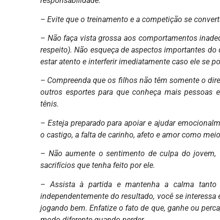
responsabilidade.
– Evite que o treinamento e a competição se convert
– Não faça vista grossa aos comportamentos inadequ
respeito). Não esqueça de aspectos importantes do 
estar atento e interferir imediatamente caso ele se p
– Compreenda que os filhos não têm somente o direi
outros esportes para que conheça mais pessoas e p
tênis.
– Esteja preparado para apoiar e ajudar emocionalm
o castigo, a falta de carinho, afeto e amor como mei
– Não aumente o sentimento de culpa do jovem, f
sacrifícios que tenha feito por ele.
– Assista à partida e mantenha a calma tanto 
independentemente do resultado, você se interessa e v
jogando bem. Enfatize o fato de que, ganhe ou perca, s
modo diferente quando perder.