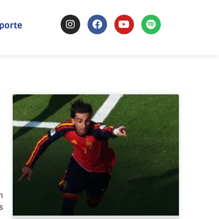
sporte
o
m
s