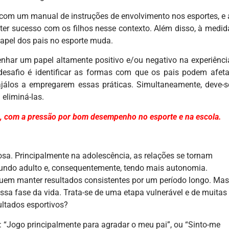
com um manual de instruções de envolvimento nos esportes, e 
er sucesso com os filhos nesse contexto. Além disso, à medid
apel dos pais no esporte muda.
har um papel altamente positivo e/ou negativo na experiênci
 desafio é identificar as formas com que os pais podem afeta
ajálos a empregarem essas práticas. Simultaneamente, deve-s
 eliminá-las.
s, com a pressão por bom desempenho no esporte e na escola.
osa. Principalmente na adolescência, as relações se tornam
mundo adulto e, consequentemente, tendo mais autonomia.
uem manter resultados consistentes por um período longo. Mas
a fase da vida. Trata-se de uma etapa vulnerável e de muitas
ltados esportivos?
“Jogo principalmente para agradar o meu pai”, ou “Sinto-me