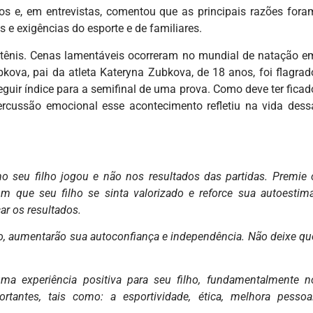
os e, em entrevistas, comentou que as principais razões fora
 e exigências do esporte e de familiares.
o tênis. Cenas lamentáveis ocorreram no mundial de natação e
bkova, pai da atleta Kateryna Zubkova, de 18 anos, foi flagrad
guir índice para a semifinal de uma prova. Como deve ter ficad
ercussão emocional esse acontecimento refletiu na vida dess
 seu filho jogou e não nos resultados das partidas. Premie 
m que seu filho se sinta valorizado e reforce sua autoestima
ar os resultados.
po, aumentarão sua autoconfiança e independência. Não deixe qu
ma experiência positiva para seu filho, fundamentalmente n
rtantes, tais como: a esportividade, ética, melhora pessoal