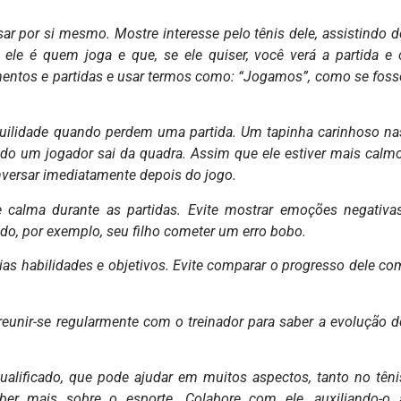
sar por si mesmo. Mostre interesse pelo tênis dele, assistindo d
ele é quem joga e que, se ele quiser, você verá a partida e 
namentos e partidas e usar termos como: “Jogamos”, como se foss
uilidade quando perdem uma partida. Um tapinha carinhoso na
do um jogador sai da quadra. Assim que ele estiver mais calmo
onversar imediatamente depois do jogo.
 calma durante as partidas. Evite mostrar emoções negativas
o, por exemplo, seu filho cometer um erro bobo.
as habilidades e objetivos. Evite comparar o progresso dele co
reunir-se regularmente com o treinador para saber a evolução d
alificado, que pode ajudar em muitos aspectos, tanto no têni
ber mais sobre o esporte. Colabore com ele, auxiliando-o 