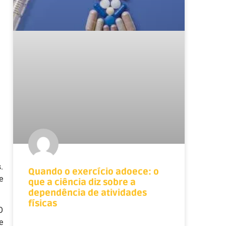
.
Quando o exercício adoece: o
e
que a ciência diz sobre a
dependência de atividades
físicas
O
e