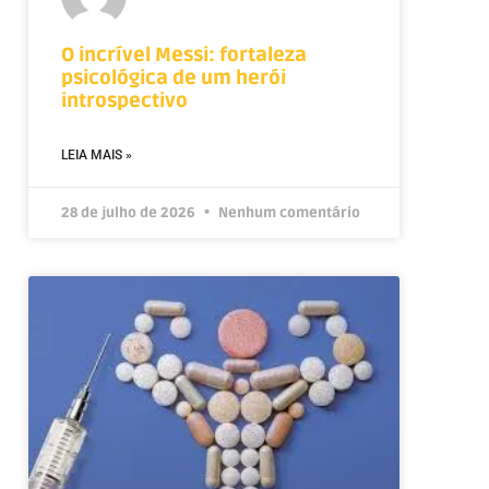
O incrível Messi: fortaleza
psicológica de um herói
introspectivo
LEIA MAIS »
28 de julho de 2026
Nenhum comentário