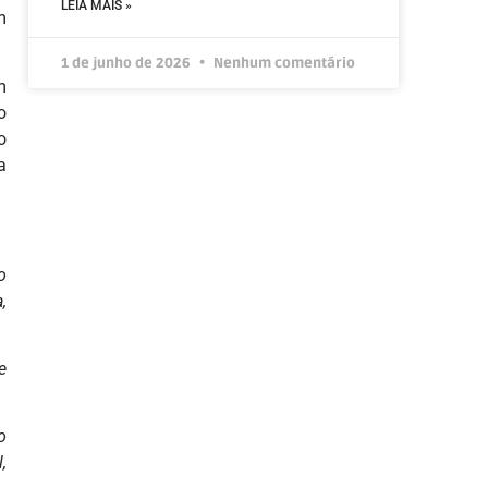
LEIA MAIS »
m
1 de junho de 2026
Nenhum comentário
m
o
o
a
o
,
e
o
,