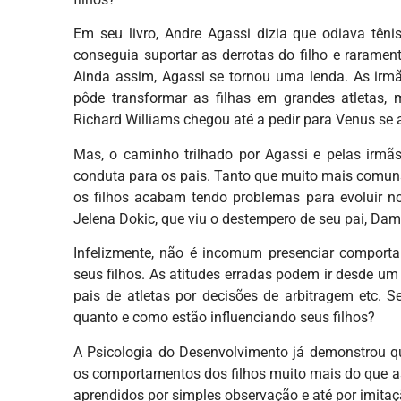
Em seu livro, Andre Agassi dizia que odiava têni
conseguia suportar as derrotas do filho e raramen
Ainda assim, Agassi se tornou uma lenda. As ir
pôde transformar as filhas em grandes atletas,
Richard Williams chegou até a pedir para Venus se
Mas, o caminho trilhado por Agassi e pelas irm
conduta para os pais. Tanto que muito mais comun
os filhos acabam tendo problemas para evoluir n
Jelena Dokic, que viu o destempero de seu pai, Damir
Infelizmente, não é incomum presenciar compor
seus filhos. As atitudes erradas podem ir desde u
pais de atletas por decisões de arbitragem etc. 
quanto e como estão influenciando seus filhos?
A Psicologia do Desenvolvimento já demonstrou que
os comportamentos dos filhos muito mais do que a
aprendidos por simples observação e até por imitaç