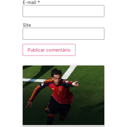
E-mail
*
Site