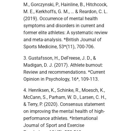
M., Gorczynski, P., Hainline, B., Hitchcock,
M. E., Kerkhoffs, G. M., … & Reardon, C. L.
(2019). Occurrence of mental health
symptoms and disorders in current and
former elite athletes: A systematic review
and meta-analysis. *British Journal of
Sports Medicine, 53*(11), 700-706.
3. Gustafsson, H., DeFreese, J. D., &
Madigan, D. J. (2017). Athlete burnout:
Review and recommendations. *Current
Opinion in Psychology, 16*, 109-113.
4. Henriksen, K., Schinke, R., Moesch, K.,
McCann, S., Parham, W. D., Larsen, C. H.,
& Terry, P. (2020). Consensus statement
on improving the mental health of high-
performance athletes. *International
Journal of Sport and Exercise