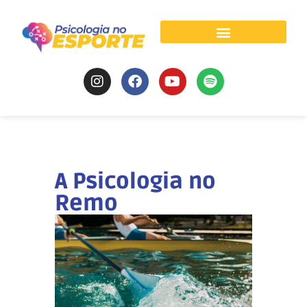
Psicologia do Esporte
A Psicologia no
Remo