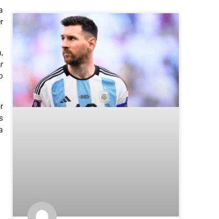
a
r
,
r
o
r
s
a