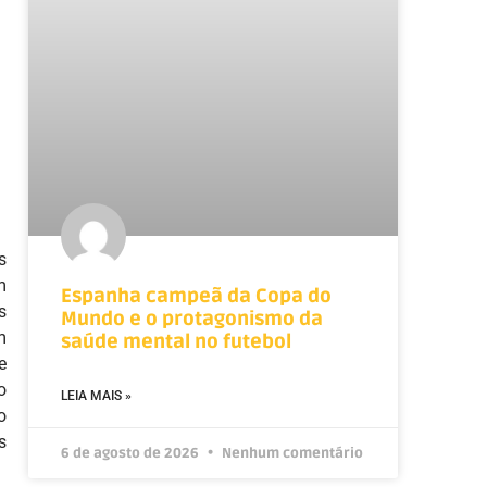
s
m
Espanha campeã da Copa do
s
Mundo e o protagonismo da
m
saúde mental no futebol
e
o
LEIA MAIS »
o
s
6 de agosto de 2026
Nenhum comentário