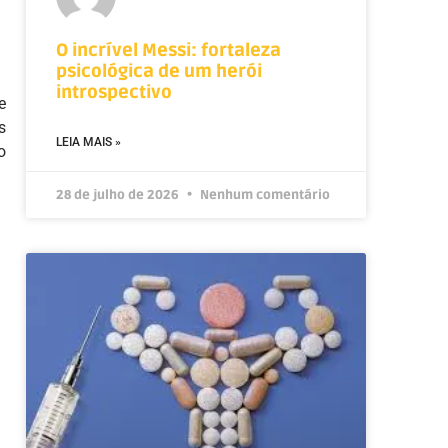
O incrível Messi: fortaleza
psicológica de um herói
introspectivo
e
s
LEIA MAIS »
o
28 de julho de 2026
Nenhum comentário