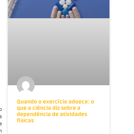
Quando o exercício adoece: o
que a ciência diz sobre a
o
dependência de atividades
s
físicas
e
m